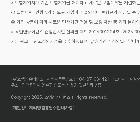
※ 보험계약자가 기존 보험계약을 해지하고 새로운 보험계약을 체결하
① 질병이력, 연령증가 등으로 가입이 거절되거나 보험료가 인상될 수 
② 가입 상품에 따라 새로운 면책기간 적용 및 보장 제한 등 기타 불이익
※ 쇼엠인슈어런스 준법감시인 심의필 제S-2025091334호 (2025.09.11
※ 본 광고는 광고심의기준을 준수하였으며, 유효기간은 심의일로부터 1
(주)쇼엠인슈어런스 | 사업자등록번호 : 404-87-03442 | 대표이사 : 강경
주소 : 인천광역시 연수구 송도동 7-50 (갯벌타워 7층)
Copyright 2025. 쇼엠인슈어런스 all rights reserved.
[개인정보처리방침]
[필수안내사항]