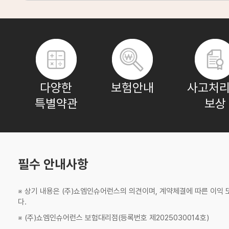
조**
보험나이 25세
김**
보험나이 54세
다양한
보험안내
사고처리
특별약관
보상
장**
보험나이 64세
박**
보험나이 24세
필수 안내사항
※ 상기 내용은 (주)쇼엠인슈어런스의 의견이며, 계약체결에 따른 이익
다.
※ (주)쇼엠인슈어런스 보험대리점(등록번호 제2025030014호)