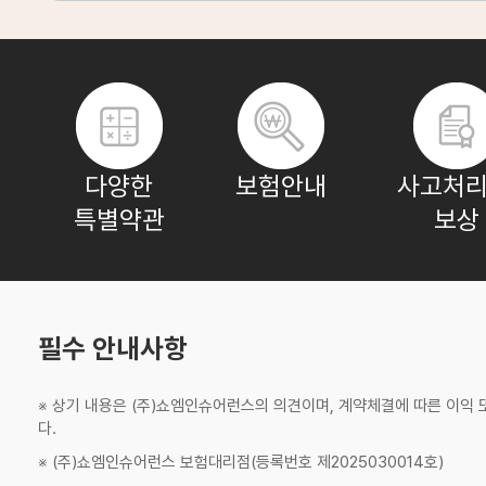
박**
보험나이 39세
박**
보험나이 62세
다양한
보험안내
사고처리
특별약관
보상
윤**
보험나이 62세
박**
보험나이 24세
필수 안내사항
※ 상기 내용은 (주)쇼엠인슈어런스의 의견이며, 계약체결에 따른 이익
이**
보험나이 38세
다.
※ (주)쇼엠인슈어런스 보험대리점(등록번호 제2025030014호)