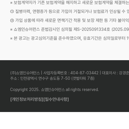
※ 보험계약자가 기존 보험계약을 해지하고 새로운 보험계약을 체결하
① 질병이력, 연령증가 등으로 가입이 거절되거나 보험료가 인상될 수 
② 가입 상품에 따라 새로운 면책기간 적용 및 보장 제한 등 기타 불이익
※ 쇼엠인슈어런스 준법감시인 심의필 제S-2025091334호 (2025.09.11
※ 본 광고는 광고심의기준을 준수하였으며, 유효기간은 심의일로부터 1
(주)쇼엠인슈어런스 | 사업자등록번호 : 404-87-03442 | 대표이사 : 강경
주소 : 인천광역시 연수구 송도동 7-50 (갯벌타워 7층)
Copyright 2025. 쇼엠인슈어런스 all rights reserved.
[개인정보처리방침]
[필수안내사항]