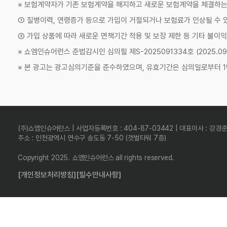
※ 보험계약자가 기존 보험계약을 해지하고 새로운 보험계약을 체결하
① 질병이력, 연령증가 등으로 가입이 거절되거나 보험료가 인상될 수 
② 가입 상품에 따라 새로운 면책기간 적용 및 보장 제한 등 기타 불이익
※ 쇼엠인슈어런스 준법감시인 심의필 제S-2025091334호 (2025.09.11
※ 본 광고는 광고심의기준을 준수하였으며, 유효기간은 심의일로부터 1
(주)쇼엠인슈어런스 | 사업자등록번호 : 404-87-03442 | 대표이사 : 강경
주소 : 인천광역시 연수구 송도동 7-50 (갯벌타워 7층)
Copyright 2025. 쇼엠인슈어런스 all rights reserved.
[개인정보처리방침]
[필수안내사항]