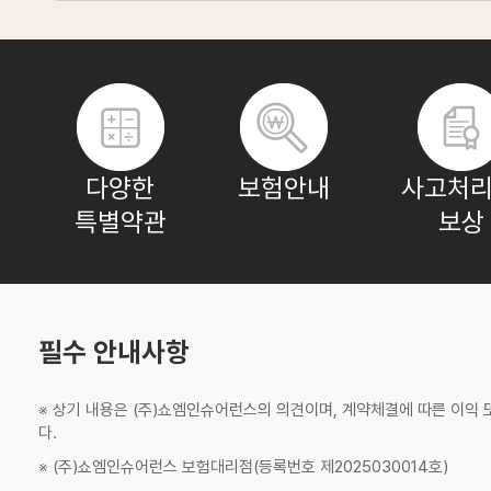
장**
보험나이 41세
윤**
보험나이 20세
다양한
보험안내
사고처리
특별약관
보상
이**
보험나이 61세
조**
보험나이 28세
필수 안내사항
※ 상기 내용은 (주)쇼엠인슈어런스의 의견이며, 계약체결에 따른 이익
조**
보험나이 80세
다.
※ (주)쇼엠인슈어런스 보험대리점(등록번호 제2025030014호)